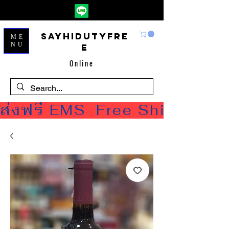
Sayhidutyfre
ME
NU
e
Online
ส่งฟรี EMS  Free Shipping