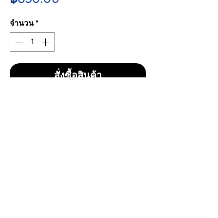
จำนวน
*
สั่งซื้อสินค้า
Beaulieu Vineyard Merlot 2021
ราคา 850 บาทรวมส่ง
Bottle Size : 750ml
Vol / Alc : 14.6%
Country of Origin : United State
Brand : Beaulieu Vineyard
Type : Red Wine
CONTACT