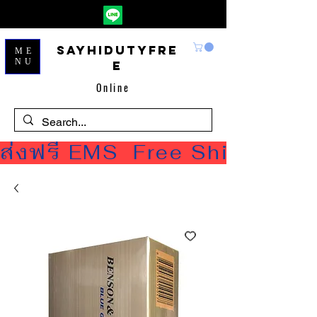
Sayhidutyfre
ME
NU
e
Online
ส่งฟรี EMS  Free Shipping