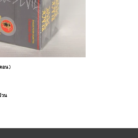
ตตอน )
ม้วน