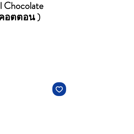
l Chocolate
1 คอตตอน )
คา