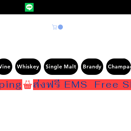
Wine
Whiskey
Single Malt
Brandy
Champa