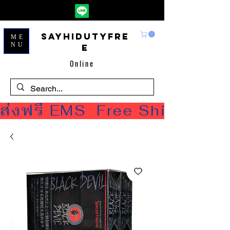
Sayhidutyfre
ME
NU
e
Online
ส่งฟรี EMS  Free Shipping