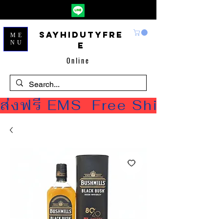
Sayhidutyfre
ME
NU
e
Online
ส่งฟรี EMS  Free Shipping