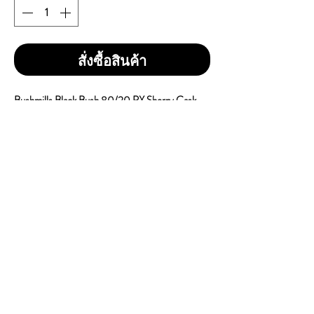
สั่งซื้อสินค้า
Bushmills Black Bush 80/20 PX Sherry Cask
Reserve
ราคา 1 ลัง 12 ขวด = 10,700 บาท ( ราคารวม
ส่ง )
Size : 1Liter
Vol / Alc : 40%
Brand : Bushmills
Country : Ireland
Type : Single Malt Whisky
CONTACT
E
mail:
dutyfreeonlinestore@gmail.com