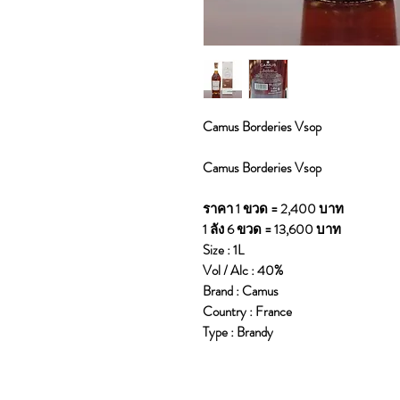
Camus Borderies Vsop
Camus Borderies Vsop
ราคา 1 ขวด = 2,400 บาท
1 ลัง 6 ขวด = 13,600 บาท
Size : 1L
Vol / Alc : 40%
Brand : Camus
Country : France
Type : Brandy