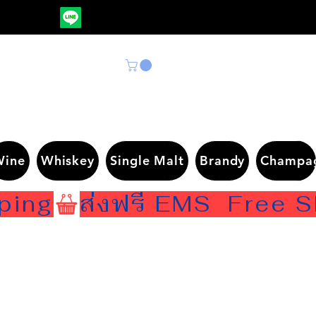
Wine
Whiskey
Single Malt
Brandy
Champa