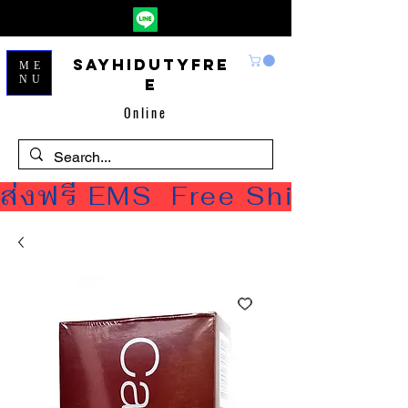
Sayhidutyfre
ME
NU
e
Online
ส่งฟรี EMS  Free Shipping