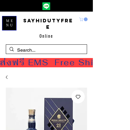
Sayhidutyfre
ME
NU
e
Online
ส่งฟรี EMS  Free Shipping