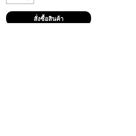
สั่งซื้อสินค้า
Choya Extra Years (700ml.)
ราคา 950 บาทรวมส่ง
Size : 700ml.
Vol / Alc : 17%
Country of Origin : Japan
Brand : Choya
Type : Liqueur
CONTACT
E
mail:
dutyfreeonlinestore@gmail.com
Line : @739cgawg
Line : dutyfreeonlines
Line : dutyfree.com