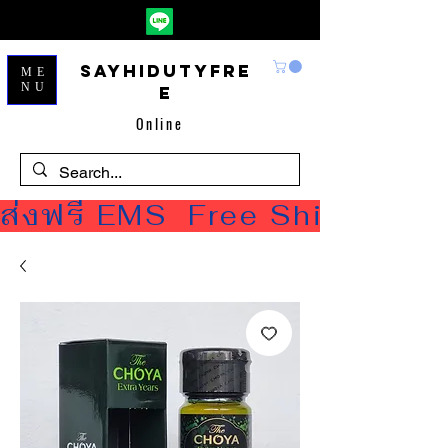
Sayhidutyfre
ME
NU
e
Online
ส่งฟรี EMS  Free Shipping