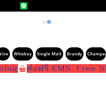
Wine
Whiskey
Single Malt
Brandy
Champa