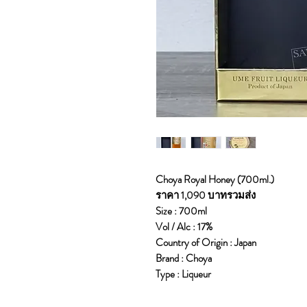
Choya Royal Honey (700ml.)
ราคา 1,090 บาทรวมส่ง
Size : 700ml
Vol / Alc : 17%
Country of Origin : Japan
Brand : Choya
Type : Liqueur