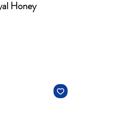
al Honey
าคา