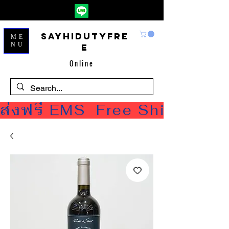
Sayhidutyfre
ME
NU
e
Online
ส่งฟรี EMS  Free Shipping