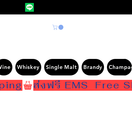
Wine
Whiskey
Single Malt
Brandy
Champa