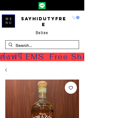
Sayhidutyfre
ME
NU
e
Online
ส่งฟรี EMS  Free Shipping