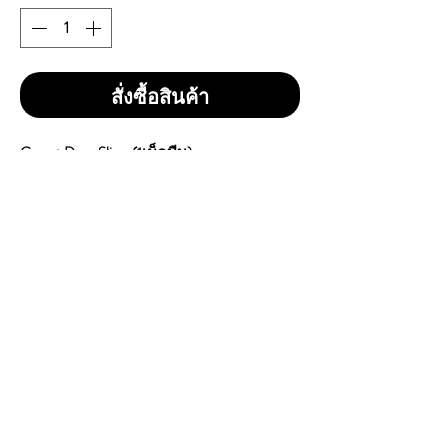
สั่งซื้อสินค้า
Corset Deux Slims (1เม็ดบีบ)
ราคา 590 บาทรวมส่ง
1 คอตตอน 10 ซอง 200 ม้วน
Tar : 8mg
Nicotine : 0.7mg
Carbon Monoxide : 8mg
Made in EU By KT International SA
บุหรี่ Corset Deux Slims มีรสชาติที่สมดุลและ
นุ่มนวล โดยมักถูกอธิบายว่าเป็น
ประสบการณ์การสูบที่เบาและละเอียดอ่อน
CONTACT