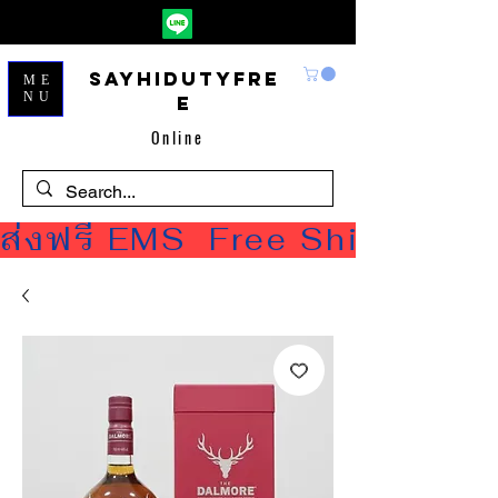
Sayhidutyfre
ME
NU
e
Online
ส่งฟรี EMS  Free Shipping