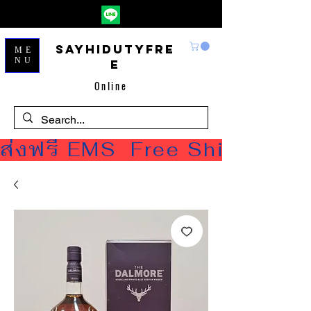
Sayhidutyfre
ME
NU
e
Online
ส่งฟรี EMS  Free Shipping