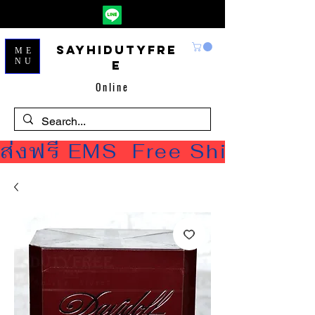
Sayhidutyfre
ME
NU
e
Online
ส่งฟรี EMS  Free Shipping