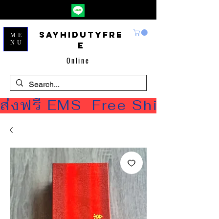
Sayhidutyfre
ME
NU
e
Online
ส่งฟรี EMS  Free Shipping