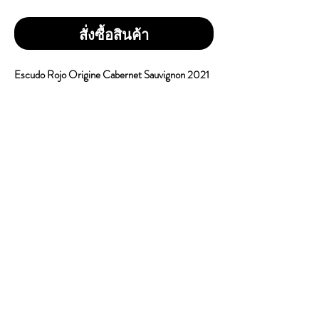
สั่งซื้อสินค้า
Escudo Rojo Origine Cabernet Sauvignon 2021
ราคา 1 ขวด = 1,150 บาท
Vol / Alc : 14%
Country / Chile
Wine Type : Red Wine
Tasting Notes - กลิ่นหอมของสตรอว์เบอร์รีป่า
เชอร์รี และแบล็กเคอร์แรนต์ ผสานกับกลิ่นวา
นิลลาอ่อนๆ นอกจากนี้ยังสัมผัสได้ถึงกลิ่น
ช็อกโกแลตมิ้นต์เข้มข้น
CONTACT
E
mail:
dutyfreeonlinestore@gmail.com
Line : @739cgawg