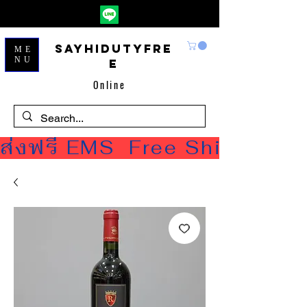
Sayhidutyfre
ME
NU
e
Online
ส่งฟรี EMS  Free Shipping