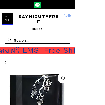
Sayhidutyfre
ME
NU
e
Online
ส่งฟรี EMS  Free Shipping