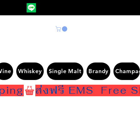
Wine
Whiskey
Single Malt
Brandy
Champa