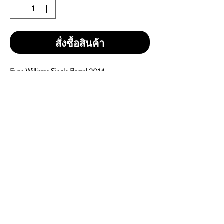
สั่งซื้อสินค้า
Evan Williams Single Barrel 2014
ราคา 1 ขวด = 1,500 บาท
ราคา 1 ลัง 12 ขวด = 15,900 บาท
Bottle Size : 750ml
Vol / Alc : 43.3%
Country of Origin : USA
Brand : Evan Williams
Type : Burbon Whisky
CONTACT
E
mail:
dutyfreeonlinestore@gmail.com