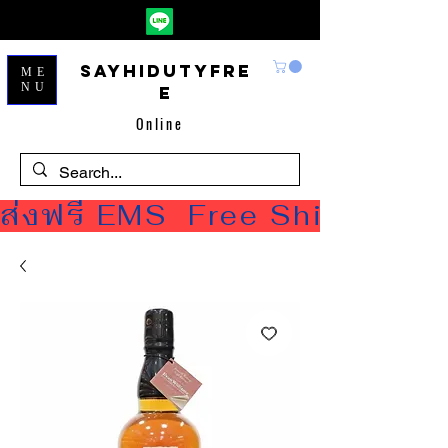
Sayhidutyfre
ME
NU
e
Online
ส่งฟรี EMS  Free Shipping