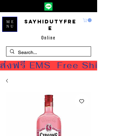
Sayhidutyfre
ME
NU
e
Online
ส่งฟรี EMS  Free Shipping