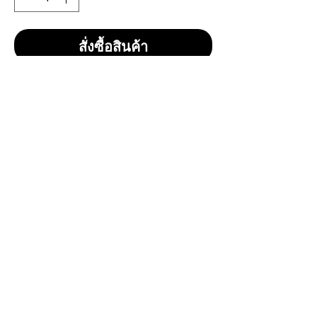
สั่งซื้อสินค้า
Glenfiddich 23 Year Old Grand Cru
ราคาขวด 11,500 บาทรวมส่ง
Bottle Size : 70cl
Vol / Alc : 40%
Country of Origin : Scotland
Brand : Glenfiddich
Type : Single Malt Whiskey
CONTACT
E
mail:
dutyfreeonlinestore@gmail.com
Line : @739cgawg
Line : dutyfreeonlines
Line : dutyfree.com