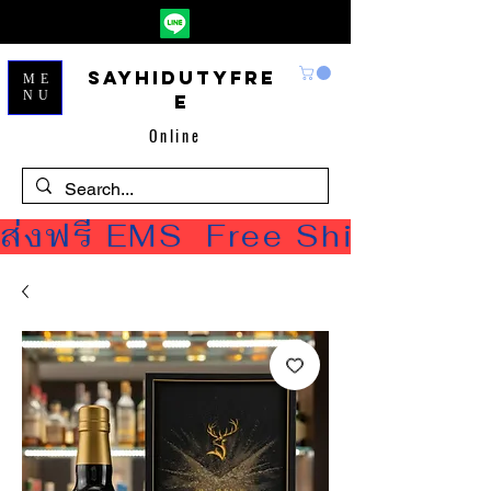
Sayhidutyfre
ME
NU
e
Online
ส่งฟรี EMS  Free Shipping