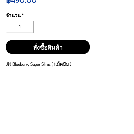
ราคา
฿490.00
จำนวน
*
สั่งซื้อสินค้า
JN Blueberry Super Slims ( 1เม็ดบีบ )
ราคา 490 บาทรวมส่ง
1 คอตตอน 10 ซอง 200 ม้วน
Tar : 8mg
Nicotine : 0.8mg
Carbon Monoxide : 8mg
เป็นบุหรี่สายเย็น หอมกลิ่น
บลูเบอร์รี&เมนทอล ใบยาดี ความแรง(ระดับ
กลาง) มี1เม็ดบีบ(บีบกด แคปซูล ใน ตัวกรอง
เพื่อ ให้ได้รสชาติ ที่ หวาน เข้มข้น ด้วย กลิ่น
ผลไม้ บลูเบอร์รี&เมนทอล) ม้วนขนาดเล็ก