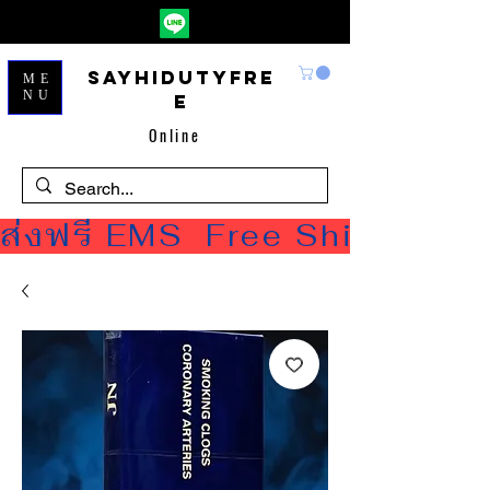
Sayhidutyfre
ME
NU
e
Online
ส่งฟรี EMS  Free Shipping