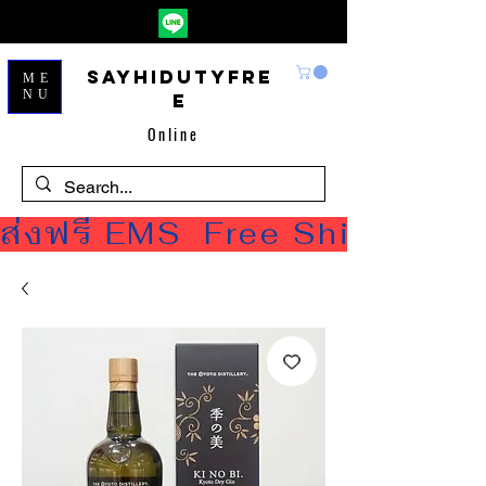
Sayhidutyfre
ME
NU
e
Online
ส่งฟรี EMS  Free Shipping