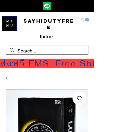
Sayhidutyfre
ME
NU
e
Online
ส่งฟรี EMS  Free Shipping