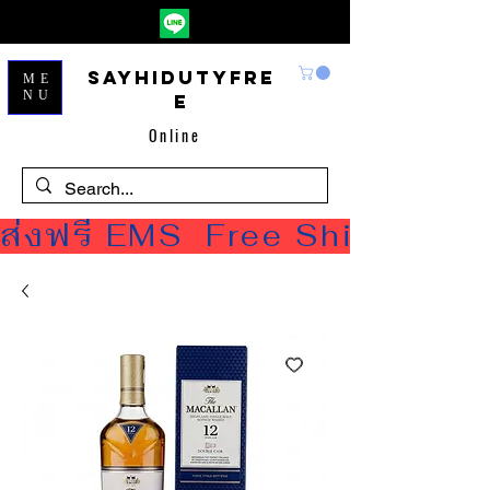
Sayhidutyfre
ME
NU
e
Online
ส่งฟรี EMS  Free Shipping