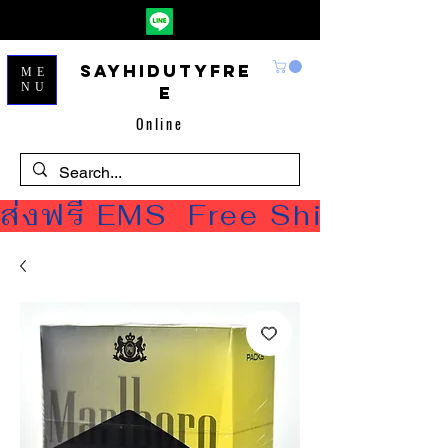
Sayhidutyfre
ME
NU
e
Online
ส่งฟรี EMS  Free Shipping