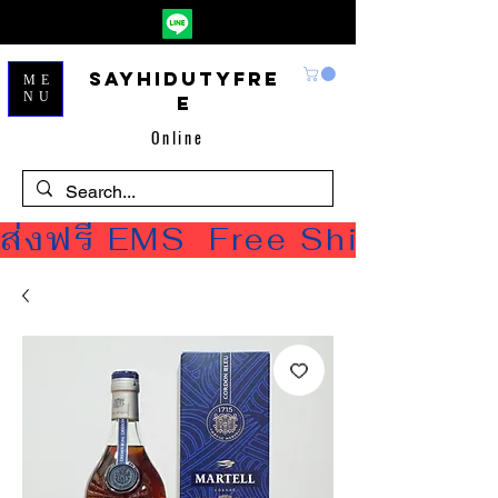
Sayhidutyfre
ME
NU
e
Online
ส่งฟรี EMS  Free Shipping