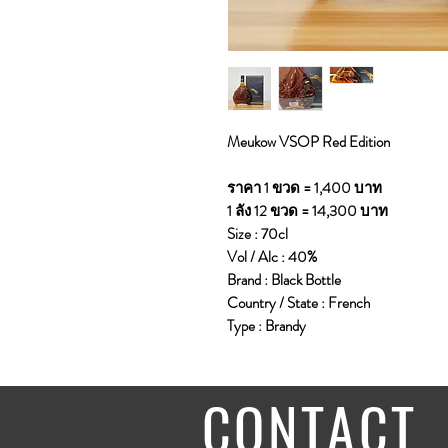
Meukow VSOP Red Edition
ราคา 1 ขวด = 1,400 บาท
1 ลัง 12 ขวด = 14,300 บาท
Size : 70cl
Vol / Alc : 40%
Brand : Black Bottle
Country / State : French
Type : Brandy
CONTACT