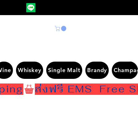
Wine
Whiskey
Single Malt
Brandy
Champa