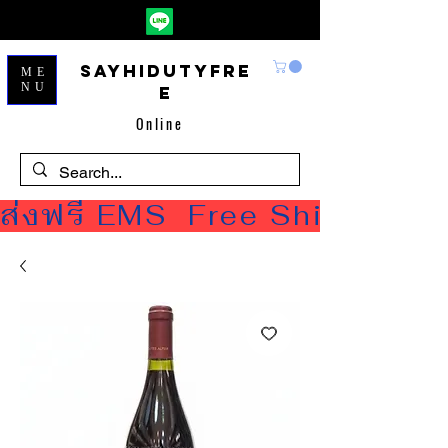
Sayhidutyfre
ME
NU
e
Online
ส่งฟรี EMS  Free Shipping