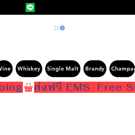
Wine
Whiskey
Single Malt
Brandy
Champa