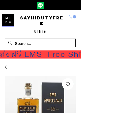
Sayhidutyfre
ME
NU
e
Online
ส่งฟรี EMS  Free Shipping