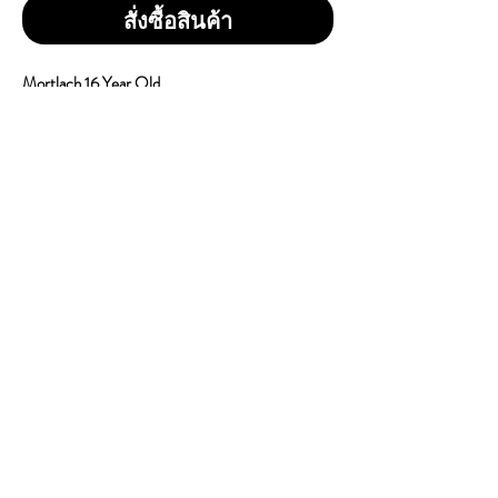
สั่งซื้อสินค้า
Mortlach 16 Year Old
ราคา 1 ขวด = 4,150 บาท
ราคา 1 ลัง 6 ขวด = 23,500 บาท
Bottle Size : 750ml
Vol / Alc : 43.4%
Country of Origin : Scotland
Brand : Mortlach
Type : Single Malt Whisky
CONTACT
E
mail:
dutyfreeonlinestore@gmail.com
Line : @739cgawg
Line : dutyfreeonlines
Line : dutyfree.com