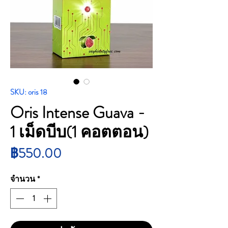
SKU: oris 18
Oris Intense Guava -
1 เม็ดบีบ(1 คอตตอน)
ราคา
฿550.00
จำนวน
*