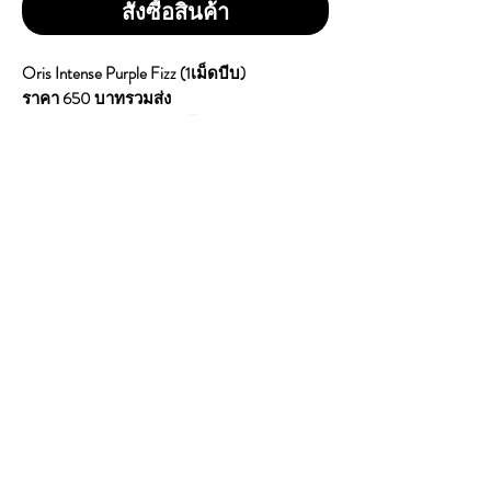
สั่งซื้อสินค้า
Oris Intense Purple Fizz (1เม็ดบีบ)
ราคา 650 บาทรวมส่ง
1 คอตตอน 10 ซอง/200 ม้วน
Tar : 6mg | Nicotine : 0.5mg
จากประเทศ : U.A.E (Trademark owner in
Germany)
เป็นบุหรี่สายเย็น หอมกลิ่น บลูเบอร์รี่&มิ้นต์
ใบยาดีมาก ความแรง(ระดับกลาง) มี1เม็ด
บีบ(บีบกด แคปซูล ใน ตัวกรอง เพื่อ ให้ได้
รสชาติ ที่ เข้มข้น ด้วย กลิ่น ผลไม้ บลูเบอร์รี่
และ มิ้นต์) ขนาดม้วน 7.1
CONTACT
E
mail:
dutyfreeonlinestore@gmail.com
Line : @739cgawg
Line : dutyfreeonlines