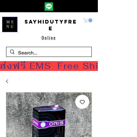
Sayhidutyfre
ME
NU
e
Online
ส่งฟรี EMS  Free Shipping