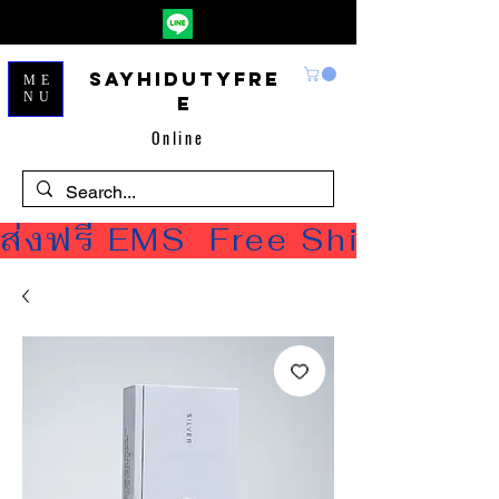
Sayhidutyfre
ME
NU
e
Online
ส่งฟรี EMS  Free Shipping