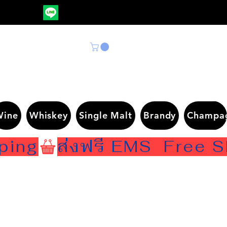
Wine
Whiskey
Single Malt
Brandy
Champa