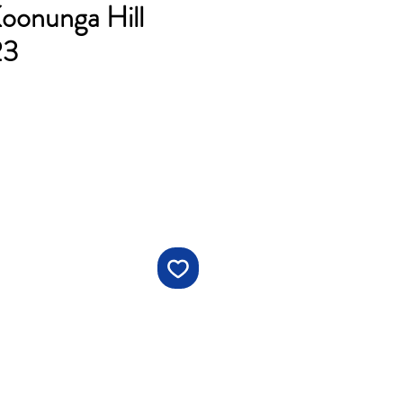
oonunga Hill
23
คา