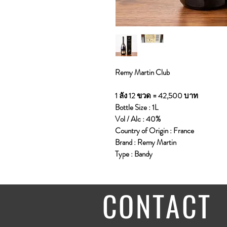
Remy Martin Club
1 ลัง 12 ขวด = 42,500 บาท
Bottle Size : 1L
Vol / Alc : 40%
Country of Origin : France
Brand : Remy Martin
Type : Bandy
CONTACT