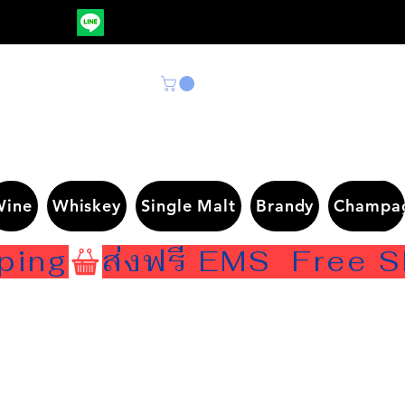
Wine
Whiskey
Single Malt
Brandy
Champa