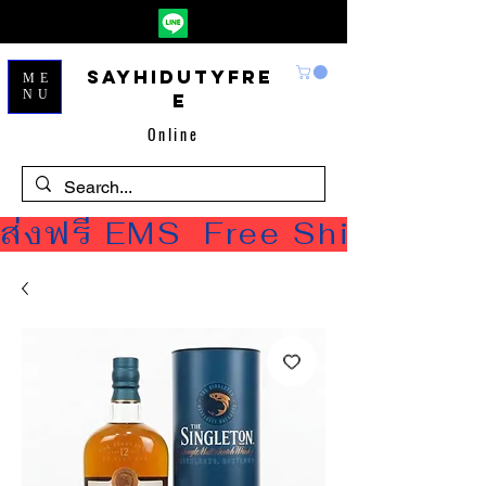
Sayhidutyfre
ME
NU
e
Online
ส่งฟรี EMS  Free Shipping