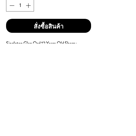
สั่งซื้อสินค้า
Singleton Glen Ord 12 Years Old Sherry
Finished
ราคา 1 ขวด = 1,830 บาท
ราคา 1 ลัง 12 ขวด = 19,500 บาท
Bottle Size : 700ml
Vol / Alc : 40%
Country of Origin : Scotland
Brand : Singleton
Type : Single Malt Whisky
CONTACT
E
mail:
dutyfreeonlinestore@gmail.com