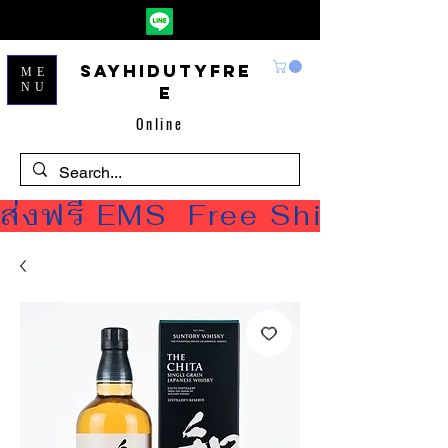
Sayhidutyfre
ME
NU
e
Online
ส่งฟรี EMS  Free Shipping