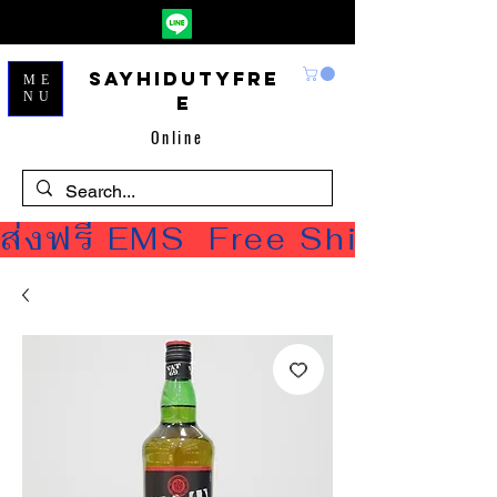
Sayhidutyfre
ME
NU
e
Online
ส่งฟรี EMS  Free Shipping