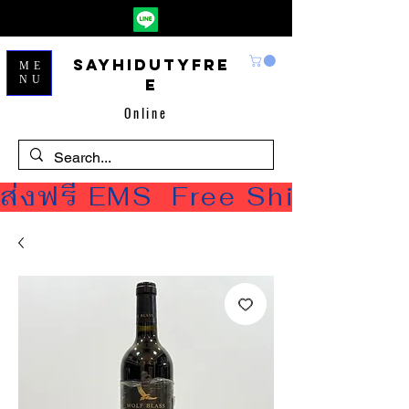
Sayhidutyfre
ME
NU
e
Online
ส่งฟรี EMS  Free Shipping