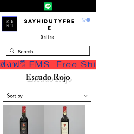
Sayhidutyfre
ME
NU
e
Online
ส่งฟรี EMS  Free Shipping
Escudo Rojo