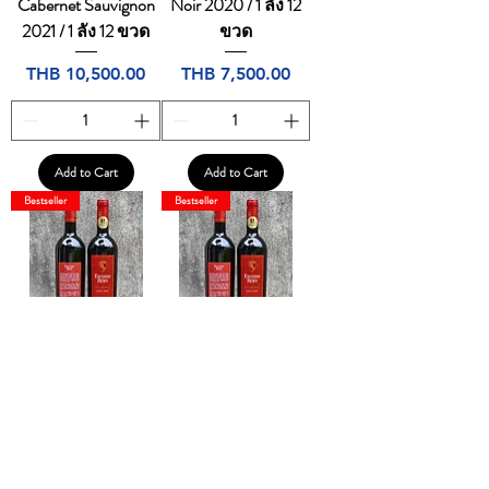
Cabernet Sauvignon
Noir 2020 / 1 ลัง 12
2021 / 1 ลัง 12 ขวด
ขวด
Price
Price
THB 10,500.00
THB 7,500.00
Add to Cart
Add to Cart
Bestseller
Bestseller
Escudo Rojo Gran
(ลัง 12 ขวด) Escudo
Reserva 2022
Rojo Gran Reserva
2022
Price
THB 890.00
Price
THB 8,500.00