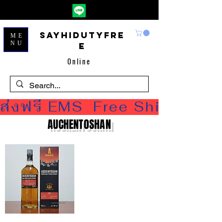
Sayhidutyfre
ME
NU
e
Online
ส่งฟรี EMS  Free Shipping
AUCHENTOSHAN