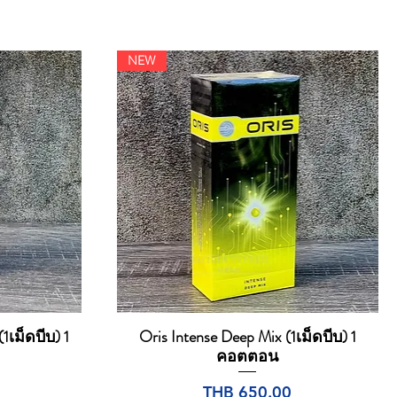
NEW
1เม็ดบีบ) 1
Oris Intense Deep Mix (1เม็ดบีบ) 1
Quick View
คอตตอน
Price
THB 650.00