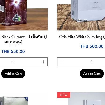
 Black Currant - 1 เม็ดบีบ (1
Oris Elite White Slim 1mg
Quick View
Quick View
คอตตอน)
Price
THB 500.00
Price
THB 550.00
Add to Cart
Add to Cart
NEW