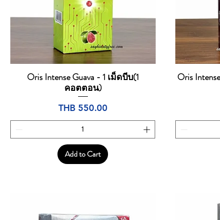
Oris Intense Guava - 1 เม็ดบีบ(1
Oris Intense
Quick View
คอตตอน)
Price
THB 550.00
Add to Cart