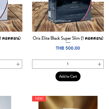
 (1 คอตตอน)
Oris Elite Black Super Slim (1 คอตตอน)
Quick View
Price
THB 500.00
Add to Cart
NEW