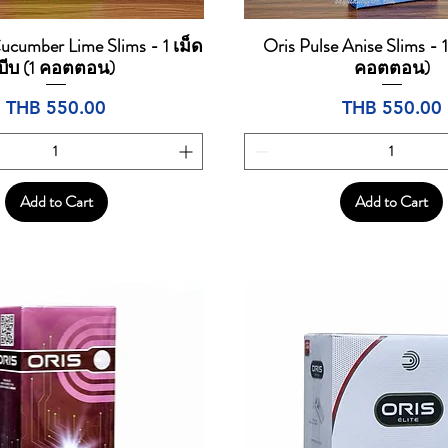
ucumber Lime Slims - 1 เม็ด
Oris Pulse Anise Slims - 1
Quick View
Quick View
บีบ (1 คอตตอน)
คอตตอน)
Price
Price
THB 550.00
THB 550.00
Add to Cart
Add to Cart