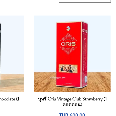
hocolate (1
บุหรี่ Oris Vintage Club Strawberry (1
Quick View
คอตตอน)
Price
THB 600.00