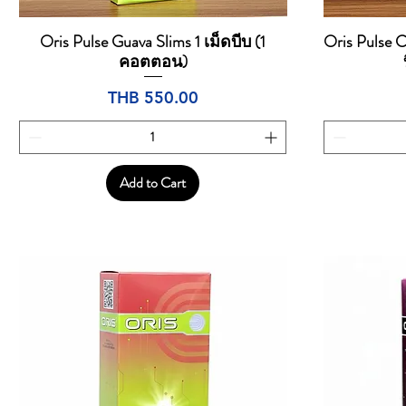
Oris Pulse Guava Slims 1 เม็ดบีบ (1
Oris Pulse C
Quick View
คอตตอน)
Price
THB 550.00
Add to Cart