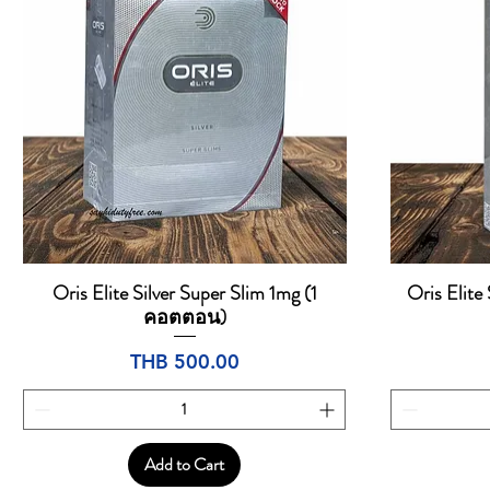
Oris Elite Silver Super Slim 1mg (1
Oris Elite
Quick View
คอตตอน)
Price
THB 500.00
Add to Cart