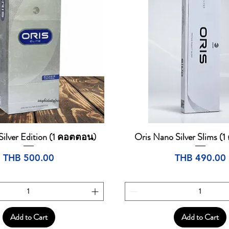
 Silver Edition (1 คอตตอน)
Oris Nano Silver Slims 
Quick View
Quick View
Price
Price
THB 500.00
THB 490.00
Add to Cart
Add to Cart