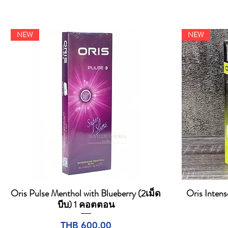
NEW
NEW
Oris Pulse Menthol with Blueberry (2เม็ด
Oris Intens
Quick View
บีบ) 1 คอตตอน
Price
THB 600.00