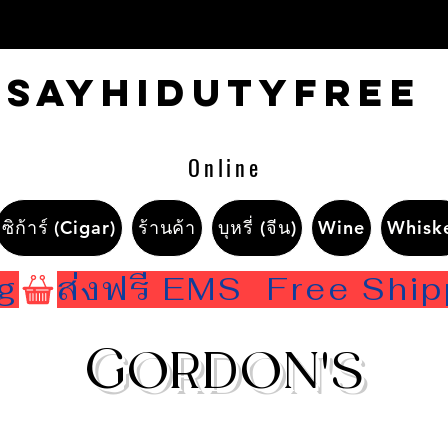
Sayhidutyfree
Online
ซิก้าร์ (Cigar)
ร้านค้า
บุหรี่ (จีน)
Wine
Whisk
ng
G
ORDON'S