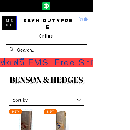
Sayhidutyfre
ME
NU
e
Online
ส่งฟรี EMS  Free Shipping
BENSON & HEDGES
NEW
NEW