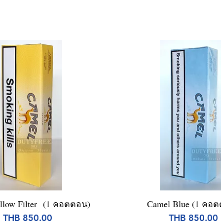
llow Filter (1 คอตตอน)
Quick View
Camel Blue (1 คอ
Quick View
Price
Price
THB 850.00
THB 850.00