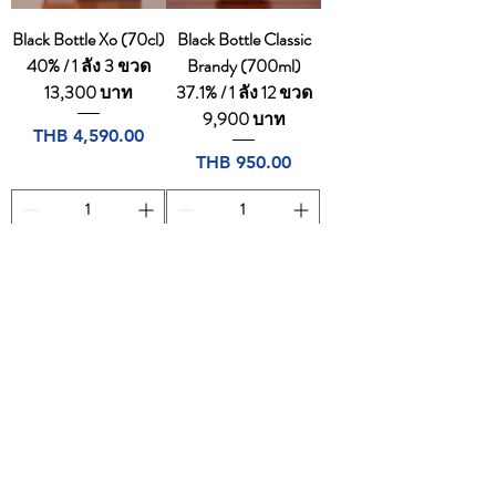
Black Bottle Xo (70cl)
Black Bottle Classic
40% / 1 ลัง 3 ขวด
Brandy (700ml)
13,300 บาท
37.1% / 1 ลัง 12 ขวด
9,900 บาท
Price
THB 4,590.00
Price
THB 950.00
Add to Cart
Add to Cart
1
/
1
CONTACT
Email:
dutyfreeonlinestore@gmail.com
Tel:
094-7490665
,
0805169764