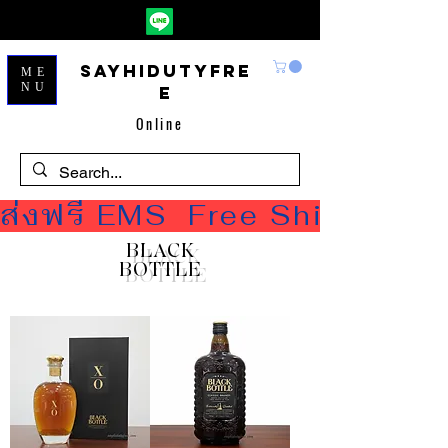
Sayhidutyfre
ME
NU
e
Online
ส่งฟรี EMS  Free Shipping
BLACK
BOTTLE